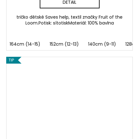
DETAIL
tričko dětské Saves help, textil značky Fruit of the
Loom.Potisk: sítotiskMateriál: 100% bavlna
164cm (14-15)
152cm (12-13)
140cm (9-11)
128cm
TIP