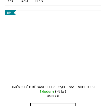
7-8
12-13
14-15
TIP
TRIČKO DĚTSKÉ SAVES HELP - 5yrs - red - SHDET009
Skladem
(>5 ks)
390 Kč