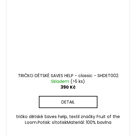
TRIČKO DĚTSKÉ SAVES HELP - classic - SHDET002
Skladem
(>5 ks)
390 Kč
DETAIL
tričko dětské Saves help, textil značky Fruit of the
Loom.Potisk: sítotiskMateriál: 100% bavlna