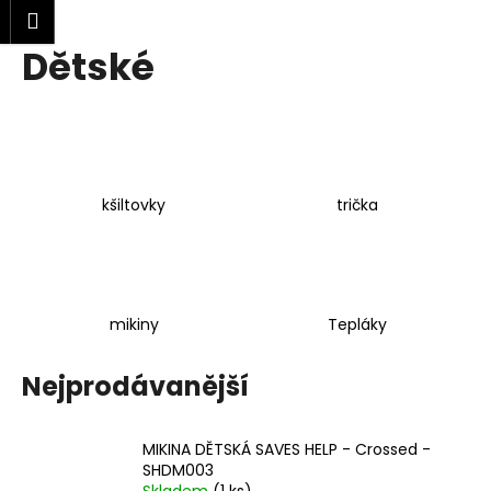
K
Přejít
Nákupní
Menu
lášení
na
o
obsah
Dětské
Zpět
Zpět
košík
š
í
C
k
o
p
o
kšiltovky
trička
t
ř
e
b
mikiny
Tepláky
u
j
Nejprodávanější
e
t
MIKINA DĚTSKÁ SAVES HELP - Crossed -
e
SHDM003
n