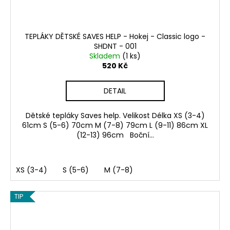
TEPLÁKY DĚTSKÉ SAVES HELP - Hokej - Classic logo -
SHDNT - 001
Skladem
(1 ks)
520 Kč
DETAIL
Dětské tepláky Saves help. Velikost Délka XS (3-4)
61cm S (5-6) 70cm M (7-8) 79cm L (9-11) 86cm XL
(12-13) 96cm Boční...
XS (3-4)
S (5-6)
M (7-8)
TIP