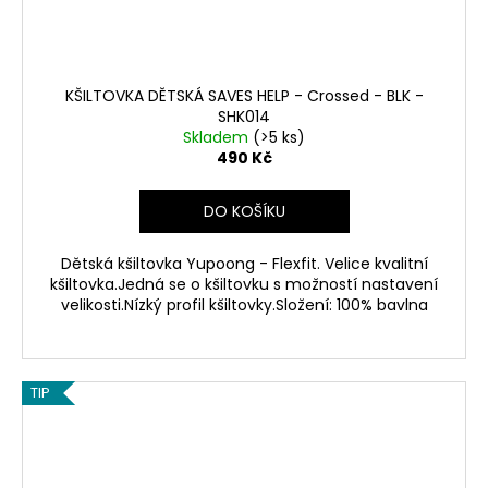
KŠILTOVKA DĚTSKÁ SAVES HELP - Crossed - BLK -
SHK014
Skladem
(>5 ks)
490 Kč
DO KOŠÍKU
Dětská kšiltovka Yupoong - Flexfit. Velice kvalitní
kšiltovka.Jedná se o kšiltovku s možností nastavení
velikosti.Nízký profil kšiltovky.Složení: 100% bavlna
TIP