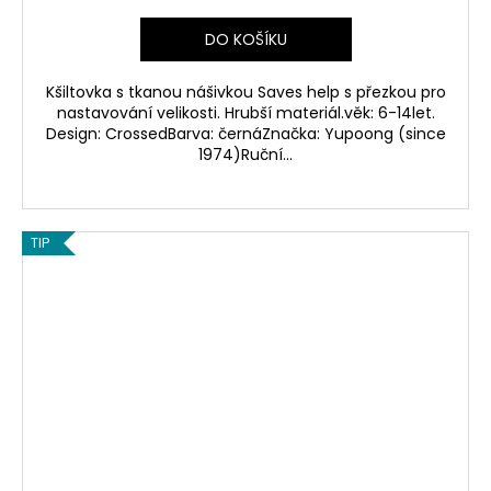
DO KOŠÍKU
Kšiltovka s tkanou nášivkou Saves help s přezkou pro
nastavování velikosti. Hrubší materiál.věk: 6-14let.
Design: CrossedBarva: černáZnačka: Yupoong (since
1974)Ruční...
TIP