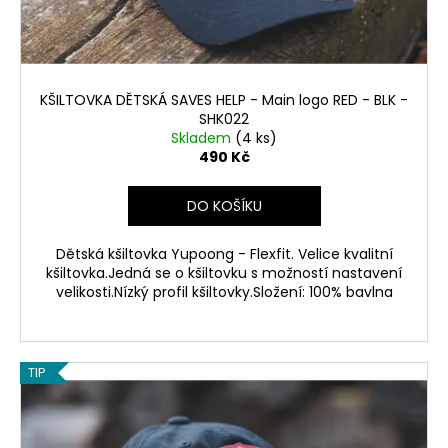
KŠILTOVKA DĚTSKÁ SAVES HELP - Main logo RED - BLK -
SHK022
Skladem
(4 ks)
490 Kč
DO KOŠÍKU
Dětská kšiltovka Yupoong - Flexfit. Velice kvalitní
kšiltovka.Jedná se o kšiltovku s možností nastavení
velikosti.Nízký profil kšiltovky.Složení: 100% bavlna
TIP