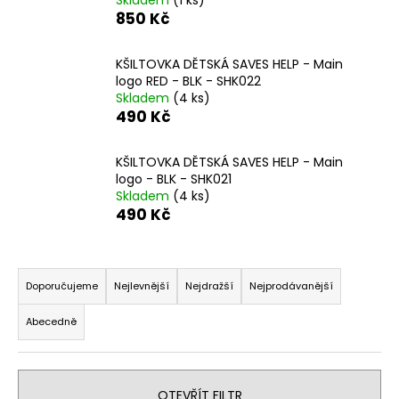
Skladem
(1 ks)
a
850 Kč
j
í
KŠILTOVKA DĚTSKÁ SAVES HELP - Main
logo RED - BLK - SHK022
t
Skladem
(4 ks)
?
490 Kč
KŠILTOVKA DĚTSKÁ SAVES HELP - Main
logo - BLK - SHK021
Skladem
(4 ks)
HLEDAT
490 Kč
Ř
D
a
Doporučujeme
Nejlevnější
Nejdražší
Nejprodávanější
o
z
p
Abecedně
e
o
n
r
í
u
OTEVŘÍT FILTR