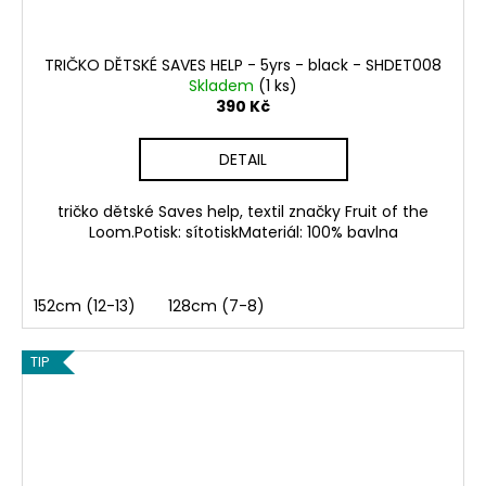
TRIČKO DĚTSKÉ SAVES HELP - 5yrs - black - SHDET008
Skladem
(1 ks)
390 Kč
DETAIL
tričko dětské Saves help, textil značky Fruit of the
Loom.Potisk: sítotiskMateriál: 100% bavlna
152cm (12-13)
128cm (7-8)
TIP