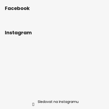
i
s
Facebook
u
Instagram
Sledovat na Instagramu