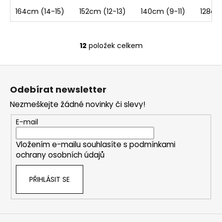
164cm (14-15)
152cm (12-13)
140cm (9-11)
128cm
12
položek celkem
O
v
Z
l
á
á
Odebírat newsletter
d
p
a
Nezmeškejte žádné novinky či slevy!
a
c
t
E-mail
í
í
p
Vložením e-mailu souhlasíte s
podmínkami
r
ochrany osobních údajů
v
k
PŘIHLÁSIT SE
y
v
ý
p