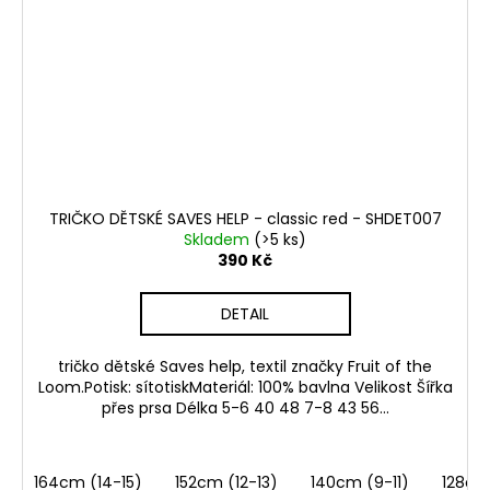
TRIČKO DĚTSKÉ SAVES HELP - classic red - SHDET007
Skladem
(>5 ks)
390 Kč
DETAIL
tričko dětské Saves help, textil značky Fruit of the
Loom.Potisk: sítotiskMateriál: 100% bavlna Velikost Šířka
přes prsa Délka 5-6 40 48 7-8 43 56...
164cm (14-15)
152cm (12-13)
140cm (9-11)
128cm