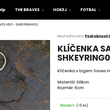
elp
THE BRAVES
HOKEJ
FOTBAL
VES HELP - SHKEYRING002
Co potřebujete najít?
Průměrné
Neohodnoceno
Podrobnosti
hodnocení
KLÍČENKA SA
produktu
HLEDAT
je
SHKEYRING
0,0
z
5
Doporučujeme
hvězdiček.
Klíčenka s logem Saves H
Materiál: Silikon
Rozměr: 6cm
Skladem
(>5 ks)
KŠILTOVKA (FLEXFIT) SAVES HELP -
TRIČKO UNISEX S