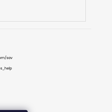
com/sav
es_help