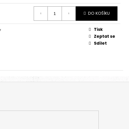
5
DO KOŠÍKU
Tisk
y
Zeptat se
Sdílet