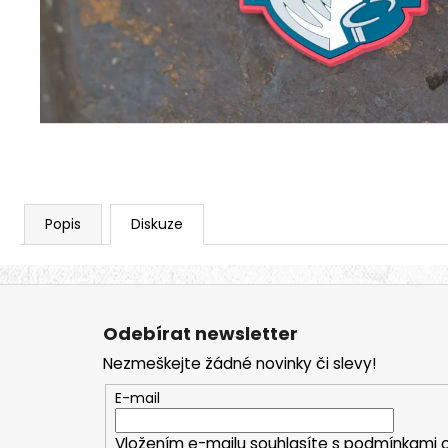
ALTERNATIVE LOGO - BLK/BLK - SHK005
590 Kč
Popis
Diskuze
Z
á
Odebírat newsletter
p
Nezmeškejte žádné novinky či slevy!
a
t
E-mail
í
Vložením e-mailu souhlasíte s
podmínkami o