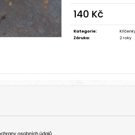
ALTERNATIVE LOGO - BLK/RED - SHK004
BLACK - SHPT00
590 Kč
590 Kč
140 Kč
Měrná
cena:
Kategorie
:
Klíčenk
Záruka
:
2 roky
chrany osobních údajů