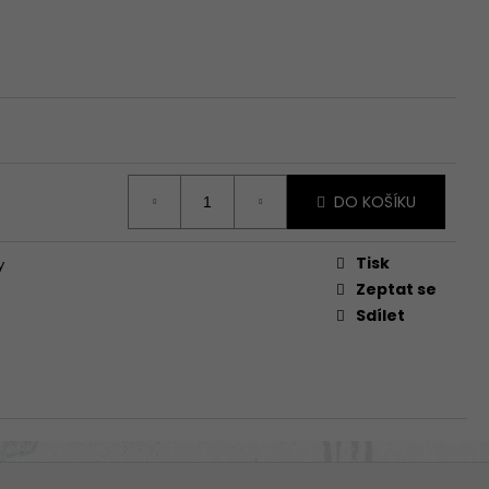
5
DO KOŠÍKU
Tisk
y
Zeptat se
Sdílet