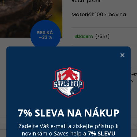
Ruční praní.
ALTERNATIVE LOGO - BLK/RED - SHK004
BLACK - SHPT00
590 Kč
590 Kč
Materiál: 100% bavlna
590 KČ
Skladem
(>5 ks)
–33 %
590 Kč
–33 %
390 Kč
Měrná
cena:
Kategorie
:
Kšiltovk
Záruka
:
2 roky
7% SLEVA NA NÁKUP
Zadejte Váš e-mail a získejte přístup k
novinkám o Saves help a
7% SLEVU