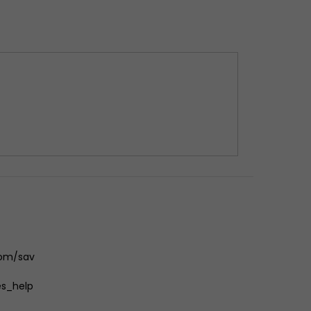
com/sav
es_help