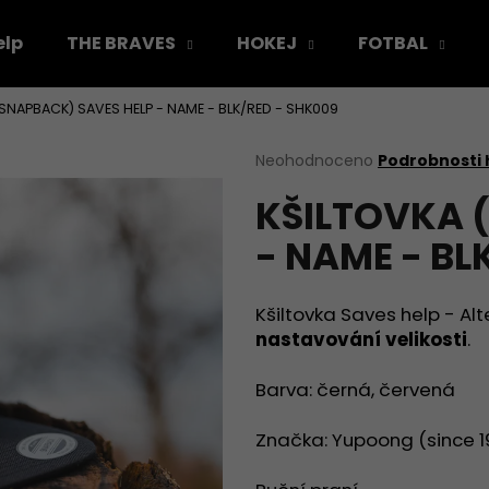
elp
THE BRAVES
HOKEJ
FOTBAL
SNAPBACK) SAVES HELP - NAME - BLK/RED - SHK009
Co potřebujete najít?
Průměrné
Neohodnoceno
Podrobnosti
hodnocení
KŠILTOVKA 
produktu
HLEDAT
je
- NAME - BL
0,0
z
5
Doporučujeme
hvězdiček.
Kšiltovka Saves help - Al
nastavování velikosti
.
Barva: černá, červená
Značka: Yupoong (since 1
KŠILTOVKA (FLEXFIT) SAVES HELP -
TRIČKO UNISEX S