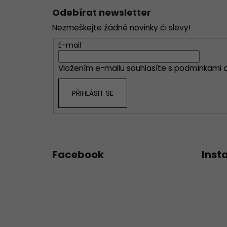
á
Odebírat newsletter
p
Nezmeškejte žádné novinky či slevy!
a
t
E-mail
í
Vložením e-mailu souhlasíte s
podmínkami o
PŘIHLÁSIT SE
Facebook
Inst