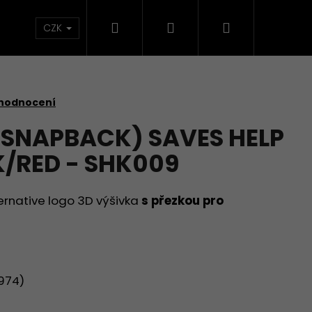
Hledat
Přihlášení
Nákupní
Kontakt
CZK
košík
 hodnocení
(SNAPBACK) SAVES HELP
K/RED - SHK009
ternative logo 3D výšivka
s přezkou pro
974)
AVES HELP - HEROES -