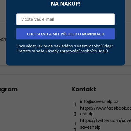
NA NÁKUP!
CHCI SLEVU A MÍT PŘEHLED O NOVINKÁCH
chrany osobních údajů
Chce vědět, jak bude nakládáno s Vašimi osobní údaji?
Přečtěte si naše
Zásady zpracování osobních údajů.
agram
Kontakt
info
@
saveshelp.cz
https://www.facebook.
eshelp
https://twitter.com/sav
saveshelp