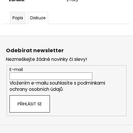
Popis
Diskuze
Z
á
Odebírat newsletter
p
Nezmeškejte žádné novinky či slevy!
a
t
E-mail
í
Vložením e-mailu souhlasíte s
podmínkami
ochrany osobních údajů
PŘIHLÁSIT SE