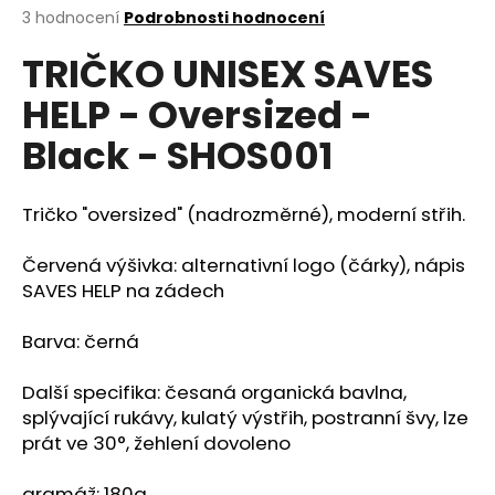
Průměrné
3 hodnocení
Podrobnosti hodnocení
a
hodnocení
j
TRIČKO UNISEX SAVES
produktu
í
je
HELP - Oversized -
1,3
t
z
?
Black - SHOS001
5
hvězdiček.
Tričko "oversized" (nadrozměrné), moderní střih.
HLEDAT
Červená výšivka: alternativní logo (čárky), nápis
SAVES HELP na zádech
Barva: černá
D
o
Další specifika: česaná organická bavlna,
p
splývající rukávy, kulatý výstřih, postranní švy, lze
o
prát ve 3
0°, žehlení dovoleno
r
u
gramáž: 180g