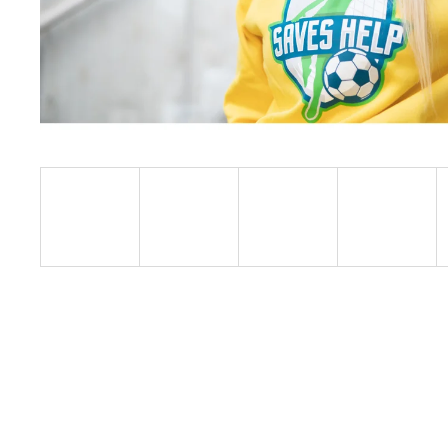
ALTERNATIVE LOGO - BLK/BLK - SHK005
590 Kč