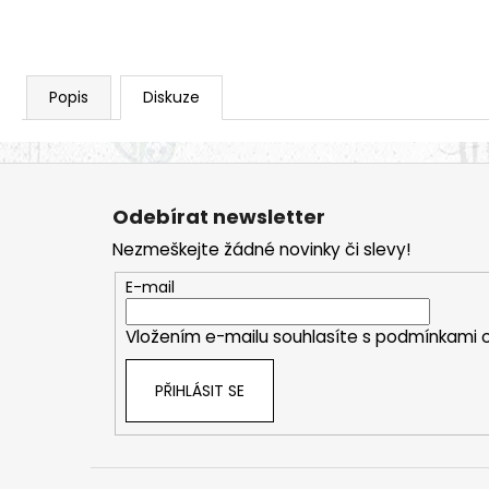
Popis
Diskuze
Z
á
Odebírat newsletter
p
Nezmeškejte žádné novinky či slevy!
a
t
E-mail
í
Vložením e-mailu souhlasíte s
podmínkami o
PŘIHLÁSIT SE