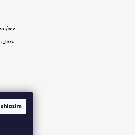
com/sav
es_help
ouhlasím