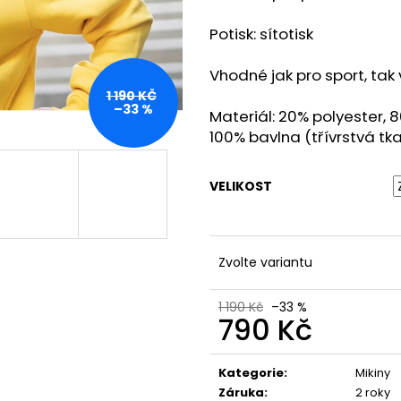
ALTERNATIVE LOGO - BLK/RED - SHK004
BLACK - SHPT00
590 Kč
590 Kč
Potisk: sítotisk
Vhodné jak pro sport, tak 
1 190 KČ
–33 %
Materiál: 20% polyester,
100% bavlna (třívrstvá tk
VELIKOST
Zvolte variantu
1 190 Kč
–33 %
790 Kč
Měrná
cena:
Kategorie
:
Mikiny
Záruka
:
2 roky