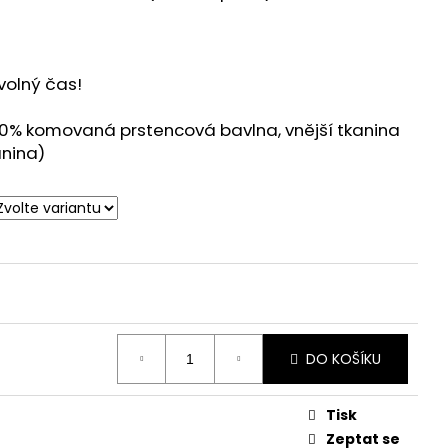
5
volný čas!
 80% komovaná prstencová bavlna, vnější tkanina
anina)
DO KOŠÍKU
Tisk
Zeptat se