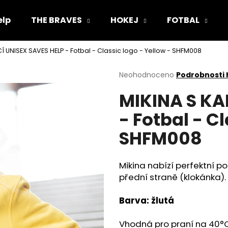
elp
THE BRAVES
HOKEJ
FOTBAL
Í UNISEX SAVES HELP - Fotbal - Classic logo - Yellow - SHFM008
Co potřebujete najít?
Průměrné
Neohodnoceno
Podrobnosti
hodnocení
MIKINA S KA
produktu
HLEDAT
je
- Fotbal - C
0,0
z
SHFM008
5
Doporučujeme
hvězdiček.
Mikina nabízí perfektní p
přední straně (klokánka).
Barva: žlutá
KŠILTOVKA (FLEXFIT) SAVES HELP -
TRIČKO UNISEX S
Vhodná pro praní na 40
°