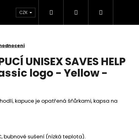
Hledat
Přihlášení
Nákupní
Kontakt
CZK
košík
 hodnocení
PUCÍ UNISEX SAVES HELP
lassic logo - Yellow -
ohodlí, kapuce je opatřená šňůrkami, kapsa na
AVES HELP - HEROES -
C, bubnové sušení (nízká teplota).