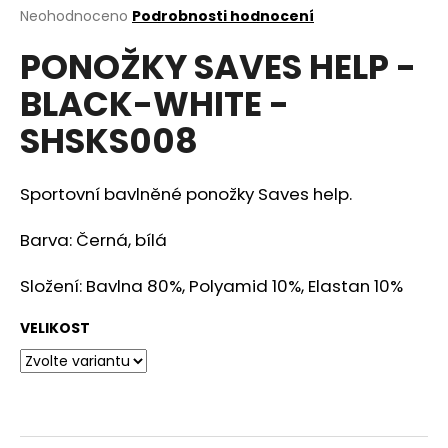
Průměrné
Neohodnoceno
Podrobnosti hodnocení
a
hodnocení
j
PONOŽKY SAVES HELP -
produktu
í
je
BLACK-WHITE -
0,0
t
z
?
SHSKS008
5
hvězdiček.
Sportovní bavlněné ponožky Saves help.
HLEDAT
Barva: Černá, bílá
Složení: Bavlna 80%, Polyamid 10%, Elastan 10%
D
VELIKOST
o
p
o
r
u