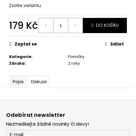
č
Zvolte variantu
u
j
e
179 Kč
DO KOŠÍKU
m
Měrná
e
cena:
Zeptat se
Sdílet
MIKINA
Kategorie
:
Ponožky
PÁNSKÁ
SE
Záruka
:
2 roky
ZIPEM
SAVES
HELP
Popis
Diskuze
-
HEROES
-
SHPM004
Z
1
á
390
Odebírat newsletter
Kč
p
Nezmeškejte žádné novinky či slevy!
a
t
E-mail