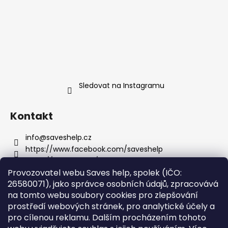
Sledovat na Instagramu
Kontakt
info
@
saveshelp.cz
https://www.facebook.com/saveshelp
https://twitter.com/saves_help
Provozovatel webu Saves help, spolek (IČO:
saveshelp
26580071), jako správce osobních údajů, zpracovává
na tomto webu soubory cookies pro zlepšování
prostředí webových stránek, pro analytické účely a
Informace pro vás
pro cílenou reklamu. Dalším procházením tohoto