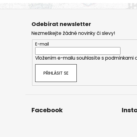
Z
á
Odebírat newsletter
p
Nezmeškejte žádné novinky či slevy!
a
t
E-mail
í
Vložením e-mailu souhlasíte s
podmínkami o
PŘIHLÁSIT SE
Facebook
Inst