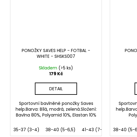
PONOŽKY SAVES HELP - FOTBAL -
PONOŽ
WHITE - SHSKS007
Skladem
(>5 ks)
179 Kč
DETAIL
Sportovní bavlněné ponožky Saves
Sportov
help.Barva: Bílá, modrá, zelená.Složení:
help.Barv
Bavlna 80%, Polyamid 10%, Elastan 10%
Pol
35-37 (3-4)
38-40 (5-6,5)
41-43 (7-9)
38-40 (5-6
44-46 (9,5