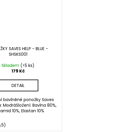
KY SAVES HELP - BLUE -
SHSKS001
Skladem
(>5 ks)
179 Kč
DETAIL
ní bavlněné ponožky Saves
a: ModráSložení: Bavlna 80%,
yamid 10%, Elastan 10%
,5)
-11)