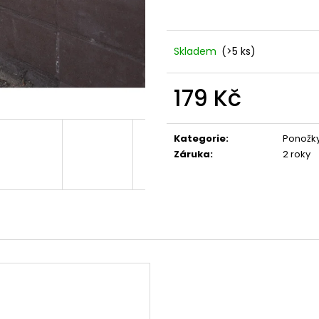
ALTERNATIVE LOGO - BLK/RED - SHK004
BLACK - SHPT00
590 Kč
590 Kč
Skladem
(>5 ks)
179 Kč
Měrná
cena:
Kategorie
:
Ponožk
Záruka
:
2 roky