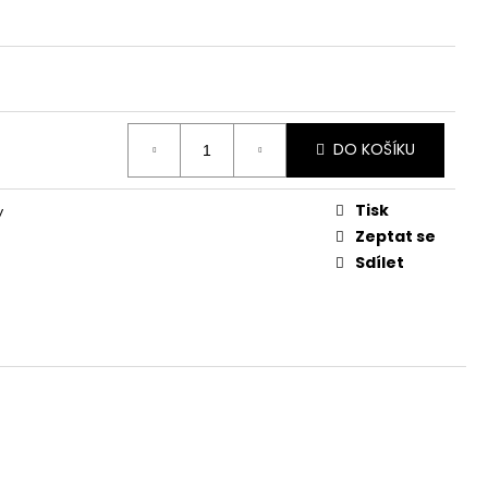
5
DO KOŠÍKU
Tisk
y
Zeptat se
Sdílet