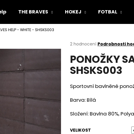
elp
THE BRAVES
HOKEJ
FOTBAL
ES HELP - WHITE - SHSKS003
Co potřebujete najít?
Průměrné
2 hodnocení
Podrobnosti ho
hodnocení
PONOŽKY SAV
produktu
HLEDAT
je
SHSKS003
4,0
z
5
Doporučujeme
hvězdiček.
Sportovní bavlněné ponož
Barva: Bílá
Složení: Bavlna 80%, Poly
KŠILTOVKA (FLEXFIT) SAVES HELP -
TRIČKO UNISEX S
VELIKOST