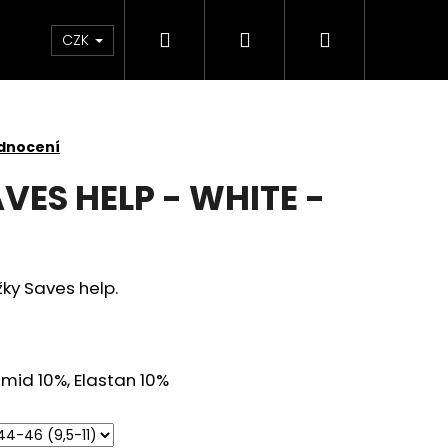
Hledat
Přihlášení
Nákupní
Kontakt
CZK
košík
dnocení
ES HELP - WHITE -
ky Saves help.
amid 10%, Elastan 10%
AVES HELP - HEROES -