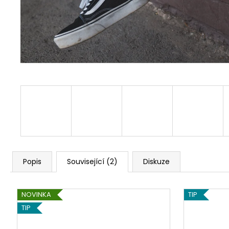
ALTERNATIVE LOGO - BLK/BLK - SHK005
590 Kč
Popis
Související (2)
Diskuze
NOVINKA
TIP
TIP