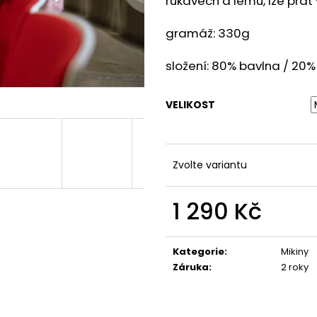
rukávech a lemu, lze prát
ALTERNATIVE LOGO - BLK/RED - SHK004
BLACK - SHPT00
590 Kč
590 Kč
gramáž: 330g
složení:
80% bavlna / 20%
VELIKOST
Zvolte variantu
1 290 Kč
Měrná
cena:
Kategorie
:
Mikiny
Záruka
:
2 roky