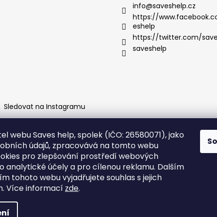
info
@
saveshelp.cz
https://www.facebook.
eshelp
https://twitter.com/sav
saveshelp
Sledovat na Instagramu
el webu Saves help, spolek (IČO: 26580071), jako
S
obních údajů, zpracovává na tomto webu
okies pro zlepšování prostředí webových
ro analytické účely a pro cílenou reklamu. Dalším
m tohoto webu vyjadřujete souhlas s jejich
m.
Více informací
zde
.
azena.
Upravit nastavení cookies
ní