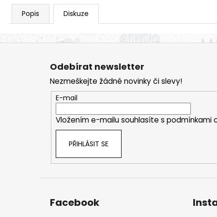
Popis
Diskuze
Z
á
Odebírat newsletter
p
Nezmeškejte žádné novinky či slevy!
a
t
E-mail
í
Vložením e-mailu souhlasíte s
podmínkami o
PŘIHLÁSIT SE
Facebook
Inst