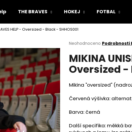
elp
THE BRAVES
HOKEJ
FOTBAL
SAVES HELP - Oversized - Black - SHHOS001
Co potřebujete najít?
Průměrné
Neohodnoceno
Podrobnosti
hodnocení
MIKINA UNIS
produktu
HLEDAT
je
Oversized -
0,0
z
5
Doporučujeme
hvězdiček.
Mikina "oversized" (nadro
Červená výšivka: alternat
Barva: černá
Další specifika: měkká b
KŠILTOVKA (FLEXFIT) SAVES HELP -
TRIČKO UNISEX S