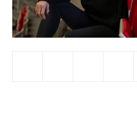
ALTERNATIVE LOGO - BLK/BLK - SHK005
590 Kč