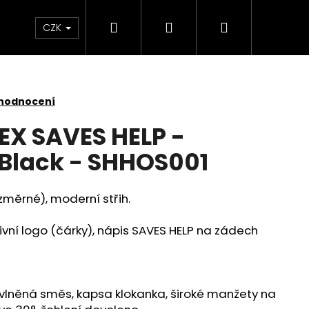
Hledat
Přihlášení
Nákupní
Kontakt
CZK
košík
 hodnocení
EX SAVES HELP -
 Black - SHHOS001
změrné), moderní střih.
ivní logo (čárky), nápis SAVES HELP na zádech
avlněná směs, kapsa klokanka, široké manžety na
AVES HELP - HEROES -