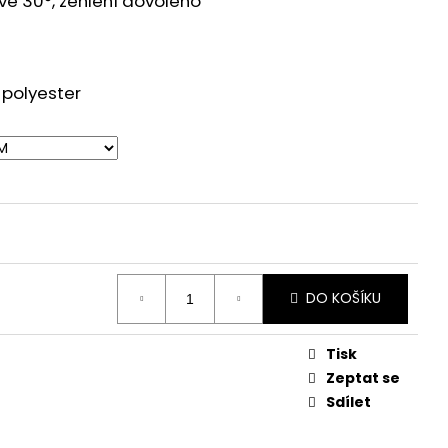
 ve 3
0°, žehlení dovoleno
5
 polyester
DO KOŠÍKU
Tisk
Zeptat se
Sdílet