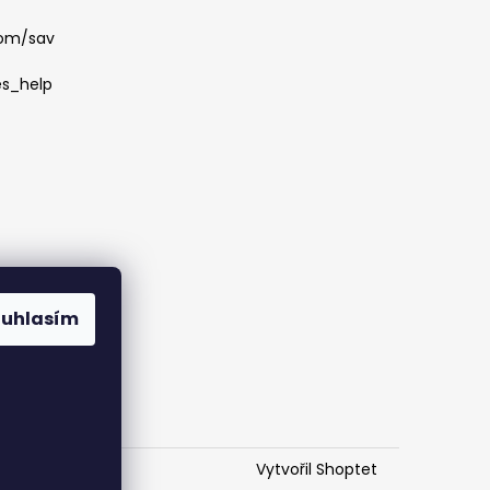
com/sav
es_help
ouhlasím
Vytvořil Shoptet