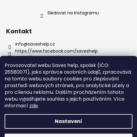
Sledovat na Instagramu
Kontakt
info
@
saveshelp.cz
https://www.facebook.com/saveshelp
https://twitter.com/saves_help
Provozovatel webu Saves help, spolek (IČO:
saveshelp
26580071), jako správce osobních údajů, zpracovává
na tomto webu soubory cookies pro zlepšování
prostředí webových stránek, pro analytické účely a
Informace pro vás
pro cílenou reklamu. Dalším procházením tohoto
webu vyjadřujete souhlas s jejich používáním.
Více
Obchodní podmínky
informací
zde
.
Podmínky ochrany osobních údajů
Nastavení
Vytvořil Shoptet
Copyright 2026
Saves help
. Všechna práva vyhrazena.