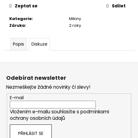
Zeptat se
Sdílet
Kategorie
:
Mikiny
Záruka
:
2 roky
Popis
Diskuze
Z
á
Odebírat newsletter
p
Nezmeškejte žádné novinky či slevy!
a
t
E-mail
í
Vložením e-mailu souhlasíte s
podmínkami
ochrany osobních údajů
PŘIHLÁSIT SE