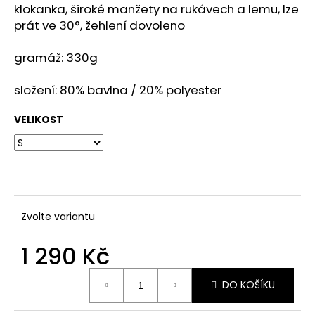
č
klokanka, široké manžety na rukávech a lemu, lze
u
prát ve 3
0°, žehlení dovoleno
j
e
gramáž: 330g
m
e
složení:
80% bavlna / 20% polyester
VELIKOST
KŠILTOVKA
(FLEXFIT)
SAVES
HELP
-
ALTERNATIVE
LOGO
-
BLK/BLUE
Zvolte variantu
-
SHK023
1 290 Kč
590
Kč
Měrná
DO KOŠÍKU
cena: