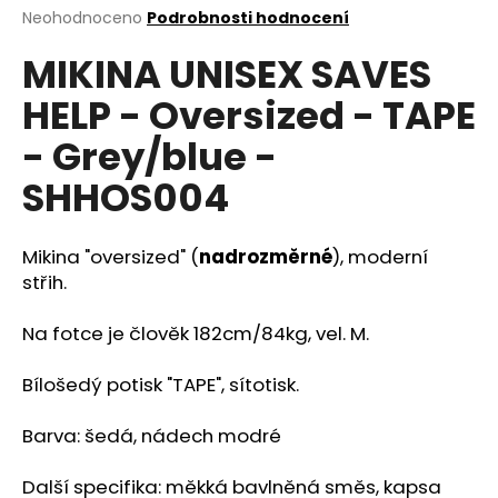
Průměrné
Neohodnoceno
Podrobnosti hodnocení
a
hodnocení
j
MIKINA UNISEX SAVES
produktu
í
je
HELP - Oversized - TAPE
0,0
t
z
?
- Grey/blue -
5
hvězdiček.
SHHOS004
Mikina "oversized" (
nadrozměrné
), moderní
HLEDAT
střih.
Na fotce je člověk 182cm/84kg, vel. M.
D
o
Bílošedý potisk "TAPE", sítotisk.
p
o
Barva: šedá, nádech modré
r
u
Další specifika: měkká bavlněná směs, kapsa