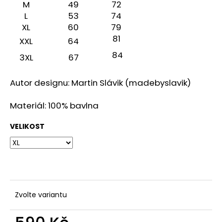
č
M
49
72
u
L
53
74
j
XL
60
79
e
81
XXL
64
m
84
e
3XL
67
Autor designu: Martin Slávik (madebyslavik)
KŠILTOVKA
(FLEXFIT)
SAVES
Materiál: 100% bavlna
HELP
-
VELIKOST
ALTERNATIVE
LOGO
-
BLK/BLK
-
SHK005
590
Kč
Zvolte variantu