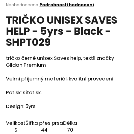
Průměrné
Neohodnoceno
Podrobnosti hodnocení
a
hodnocení
j
TRIČKO UNISEX SAVES
produktu
í
je
HELP - 5yrs - Black -
0,0
t
z
?
SHPT029
5
hvězdiček.
tričko černé unisex Saves help, textil značky
Gildan Premium
HLEDAT
Velmi příjemný materiál, kvalitní provedení.
Potisk: sítotisk.
D
o
Design: 5yrs
p
o
r
Velikost
Šířka přes prsa
Délka
u
S
44
70