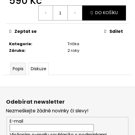
590 Kč
Měrná
DO KOŠÍKU
cena:
Zeptat se
Sdílet
Kategorie
:
Trička
Záruka
:
2 roky
Popis
Diskuze
Z
á
Odebírat newsletter
p
Nezmeškejte žádné novinky či slevy!
a
t
E-mail
í
Vložením e-mailu souhlasíte s
podmínkami