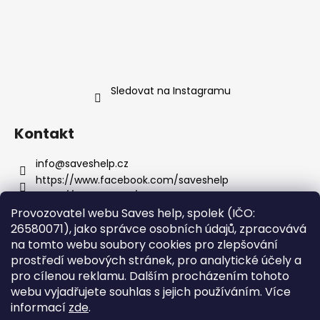
Sledovat na Instagramu
Kontakt
info
@
saveshelp.cz
https://www.facebook.com/saveshelp
https://twitter.com/saves_help
Provozovatel webu Saves help, spolek (IČO:
saveshelp
26580071), jako správce osobních údajů, zpracovává
na tomto webu soubory cookies pro zlepšování
prostředí webových stránek, pro analytické účely a
Informace pro vás
pro cílenou reklamu. Dalším procházením tohoto
webu vyjadřujete souhlas s jejich používáním.
Více
Obchodní podmínky
informací
zde
.
Podmínky ochrany osobních údajů