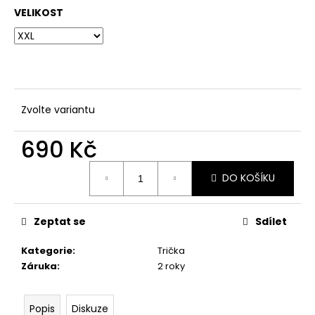
č
VELIKOST
u
j
e
m
e
Zvolte variantu
KŠILTOVKA
(FLEXFIT)
690 Kč
SAVES
HELP
Měrná
-
DO KOŠÍKU
ALTERNATIVE
cena:
LOGO
-
BLK/RED
Zeptat se
Sdílet
-
SHK004
Kategorie
:
Trička
590
Záruka
:
2 roky
Kč
Popis
Diskuze