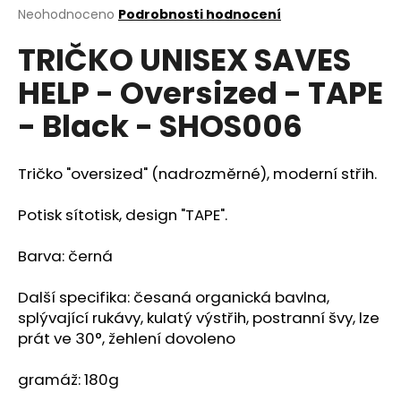
Průměrné
Neohodnoceno
Podrobnosti hodnocení
a
hodnocení
j
TRIČKO UNISEX SAVES
produktu
í
je
HELP - Oversized - TAPE
0,0
t
z
?
- Black - SHOS006
5
hvězdiček.
Tričko "oversized" (nadrozměrné), moderní střih.
HLEDAT
Potisk sítotisk, design "TAPE".
Barva: černá
D
Další specifika: česaná organická bavlna,
o
splývající rukávy, kulatý výstřih, postranní švy, lze
p
prát ve 3
0°, žehlení dovoleno
o
r
gramáž: 180g
u