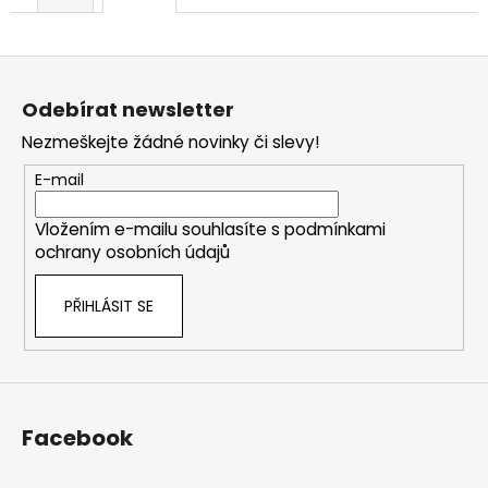
Z
á
Odebírat newsletter
p
Nezmeškejte žádné novinky či slevy!
a
t
E-mail
í
Vložením e-mailu souhlasíte s
podmínkami
ochrany osobních údajů
PŘIHLÁSIT SE
Facebook