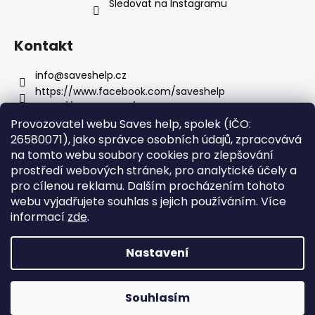
Sledovat na Instagramu
Kontakt
info
@
saveshelp.cz
https://www.facebook.com/saveshelp
https://twitter.com/saves_help
Provozovatel webu Saves help, spolek (IČO:
saveshelp
26580071), jako správce osobních údajů, zpracovává
na tomto webu soubory cookies pro zlepšování
prostředí webových stránek, pro analytické účely a
Informace pro vás
pro cílenou reklamu. Dalším procházením tohoto
webu vyjadřujete souhlas s jejich používáním.
Více
Obchodní podmínky
informací
zde
.
Podmínky ochrany osobních údajů
Nastavení
Vytvořil Shoptet
Copyright 2026
Saves help
. Všechna práva vyhrazena.
Souhlasím
Upravit nastavení cookies