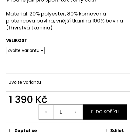
č
u
Materiál: 20% polyester, 80% komovaná
j
e
prstencová bavlna, vnější tkanina 100% bavlna
m
(třívrstvá tkanina)
e
VELIKOST
KŠILTOVKA
(FLEXFIT)
SAVES
HELP
-
ALTERNATIVE
Zvolte variantu
LOGO
-
BLK/BLUE
1 390 Kč
-
SHK023
Měrná
590
DO KOŠÍKU
cena:
Kč
Zeptat se
Sdílet