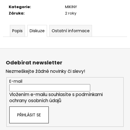
Kategorie
:
MIKINY
Záruka
:
2 roky
Popis
Diskuze
Ostatní informace
Z
á
Odebírat newsletter
p
Nezmeškejte žádné novinky či slevy!
a
t
E-mail
í
Vložením e-mailu souhlasíte s
podmínkami
ochrany osobních údajů
PŘIHLÁSIT SE