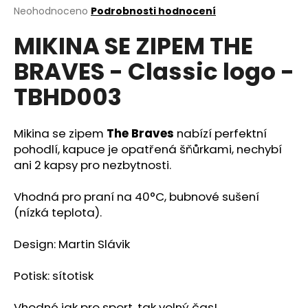
Průměrné
Neohodnoceno
Podrobnosti hodnocení
a
hodnocení
j
MIKINA SE ZIPEM THE
produktu
í
je
BRAVES - Classic logo -
0,0
t
z
?
TBHD003
5
hvězdiček.
Mikina se zipem
The Braves
nabízí perfektní
pohodlí, kapuce je opatřená šňůrkami, nechybí
HLEDAT
ani 2 kapsy pro nezbytnosti.
Vhodná pro praní na 40
°C, bubnové sušení
(nízká teplota).
D
o
Design: Martin Slávik
p
o
Potisk: sítotisk
r
u
Vhodné jak pro sport, tak volný čas!